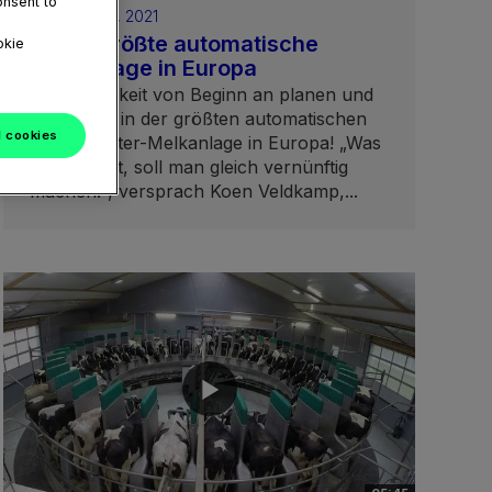
onsent to
February 05, 2021
GEA's größte automatische
okie
Melkanlage in Europa
Nachhaltigkeit von Beginn an planen und
realisieren in der größten automatischen
l cookies
GEA Roboter-Melkanlage in Europa! „Was
man macht, soll man gleich vernünftig
machen!“, versprach Koen Veldkamp,...