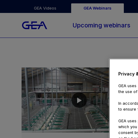
GEA Videos
GEA Webinars
Upcoming webinars
Privacy 
GEA uses c
the use of
In accorda
to ensure f
GEA uses p
which you 
01:51
consent by