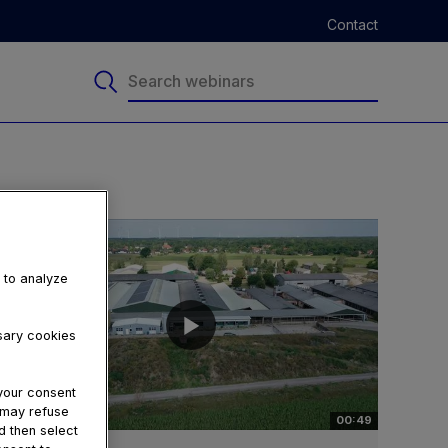
Contact
, to analyze
ssary cookies
your consent
u may refuse
00:49
d then select