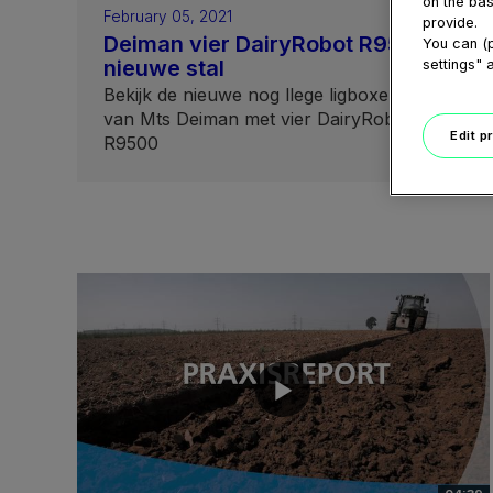
on the bas
February 05, 2021
provide.
Deiman vier DairyRobot R9500
You can (p
nieuwe stal
settings" 
Bekijk de nieuwe nog llege ligboxenstal
van Mts Deiman met vier DairyRobot
Edit p
R9500