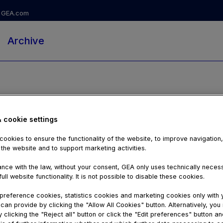
GEA.com
Archive
& cookie settings
ookies to ensure the functionality of the website, to improve navigation
 the website and to support marketing activities.
nce with the law, without your consent, GEA only uses technically nece
ull website functionality. It is not possible to disable these cookies.
reference cookies, statistics cookies and marketing cookies only with 
can provide by clicking the "Allow All Cookies" button. Alternatively, yo
01:28
 clicking the "Reject all" button or click the "Edit preferences" button an