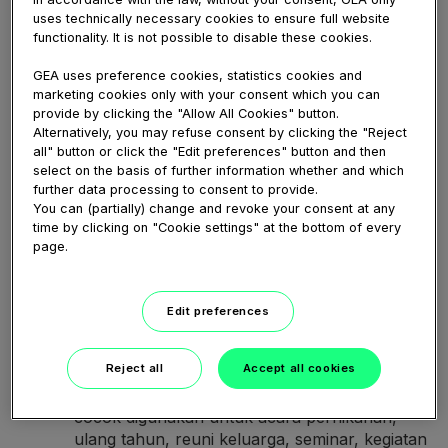
komunitas, lembaga, maupun pengguna
uses technically necessary cookies to ensure full website
functionality. It is not possible to disable these cookies.
pribadi untuk membangun kesan profil yang
lebih aktif. Namun, pemilihan penyedia tetap
GEA uses preference cookies, statistics cookies and
harus dilakukan secara hati-hati agar
marketing cookies only with your consent which you can
keamanan akun tetap terjaga. Pastikan Anda
provide by clicking the "Allow All Cookies" button.
memahami sistem pengerjaan, perkiraan waktu
Alternatively, you may refuse consent by clicking the "Reject
proses, ketentuan penggantian, kualitas
all" button or click the "Edit preferences" button and then
select on the basis of further information whether and which
layanan pelanggan, dan perlindungan data
further data processing to consent to provide.
pengguna. Hindari memberikan kata sandi
You can (partially) change and revoke your consent at any
maupun akses utama akun. Hasil penambahan
time by clicking on "Cookie settings" at the bottom of every
followers akan lebih bermanfaat apabila
page.
didukung konten berkualitas, jadwal unggahan
konsisten, komunikasi dengan audiens, dan
evaluasi performa secara berkala.
Jasa
Edit preferences
Tambah Followers
. Undangan digital
memberikan cara yang lebih sederhana untuk
Reject all
Accept all cookies
menyampaikan detail acara kepada para tamu
melalui sebuah tautan. Jenis undangan ini
cocok digunakan untuk acara pernikahan,
ulang tahun, reuni keluarga, seminar, kegiatan